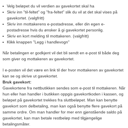
Velg beløpet du vil verdien av gavekortet skal ha
Skriv inn "til-feltet" og "fra-feltet" slik du vil at det skal vises på
gavekortet. (valgfritt)
Skriv inn mottakerens e-postadresse, eller din egen e-
postadresse hvis du ønsker å gi gavekortet personlig.
Skriv en kort melding til mottakeren. (valgfritt)
Klikk knappen "Legg i handlevogn"
Når betalingen er godkjent vil det bli sendt en e-post til både deg
som giver og mottakeren av gavekortet.
I e-posten vil det være en link til der hvor mottakeren av gavekortet
kan se og skrive ut gavekortet.
Bruk gavekort:
Gavekortene fra nettbutikken sendes som e-post til mottakeren. Når
hun eller han handler i butikken oppgis gavekortkoden i kassen, og
beløpet på gavekortet trekkes fra sluttbeløpet. Man kan benytte
gavekort som delbetaling, man kan også benytte flere gavekort på
samme ordre. Om man handler for mer enn gjenstående saldo på
gavekortet, kan man betale restbeløp med tilgjengelige
betalingsmåter.