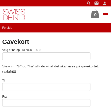
Gå
til
innholdet
0
Forside
Gavekort
Velg et beløp Fra NOK 100.00
Skriv inn "til" og "fra" slik du vil at det skal vises på gavekortet.
(valgfritt)
Til
Fra