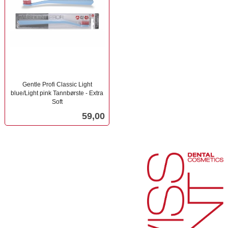
Gentle Profi Classic Light
blue/Light pink Tannbørste - Extra
Soft
inkl.
Pris
59,00
mva.