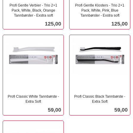
Profi Gentle Verbier - Trio 2+1
Profi Gentle Klosters - Trio 2+1
Pack, White, Black, Orange
Pack, White, Pink, Blue
Tannbørster - Exstra soft
Tannbørster - Exstra soft
inkl.
inkl.
Pris
Pris
125,00
125,00
mva.
mva.
Profi Classic White Tannbørste -
Profi Classic Black Tannbørste -
Extra Soft
Extra Soft
inkl.
inkl.
Pris
Pris
59,00
59,00
mva.
mva.