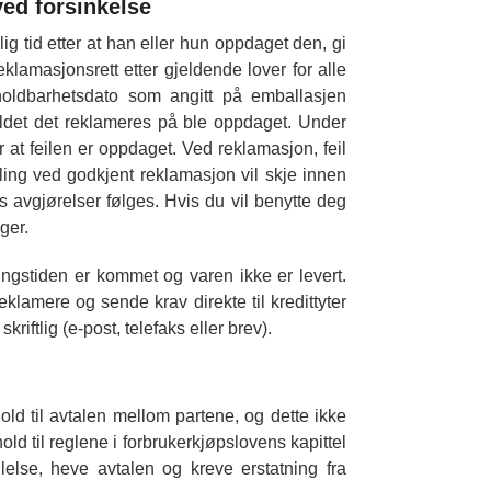
ved forsinkelse
 tid etter at han eller hun oppdaget den, gi
eklamasjonsrett etter gjeldende lover for alle
holdbarhetsdato som angitt på emballasjen
rholdet det reklameres på ble oppdaget. Under
r at feilen er oppdaget. Ved reklamasjon, feil
ling ved godkjent reklamasjon vil skje innen
s avgjørelser følges. Hvis du vil benytte deg
ger.
ringstiden er kommet og varen ikke er levert.
klamere og sende krav direkte til kredittyter
kriftlig (e-post, telefaks eller brev).
old til avtalen mellom partene, og dette ikke
ld til reglene i forbrukerkjøpslovens kapittel
else, heve avtalen og kreve erstatning fra