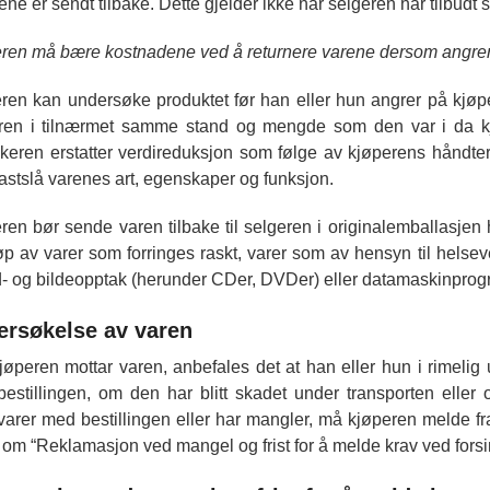
ene er sendt tilbake. Dette gjelder ikke når selgeren har tilbudt
ren må bære kostnadene ved å returnere varene dersom angrer
ren kan undersøke produktet før han eller hun angrer på kjøpet
ren i tilnærmet samme stand og mengde som den var i da k
ukeren erstatter verdireduksjon som følge av kjøperens håndt
 fastslå varenes art, egenskaper og funksjon.
ren bør sende varen tilbake til selgeren i originalemballasjen 
øp av varer som forringes raskt, varer som av hensyn til helsever
d- og bildeopptak (herunder CDer, DVDer) eller datamaskinprogr
ersøkelse av varen
jøperen mottar varen, anbefales det at han eller hun i rimeli
estillingen, om den har blitt skadet under transporten eller
arer med bestillingen eller har mangler, må kjøperen melde fra 
 om “Reklamasjon ved mangel og frist for å melde krav ved forsi