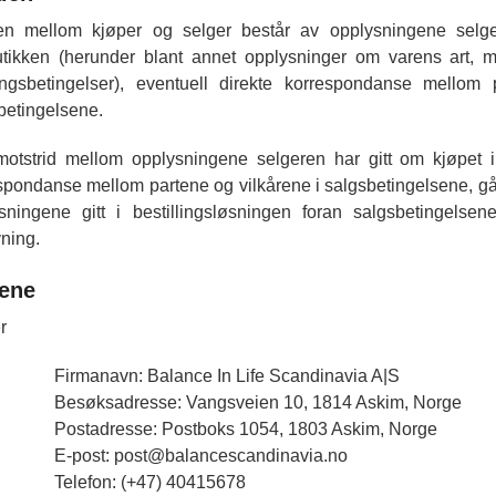
en mellom kjøper og selger består av opplysningene selger
utikken (herunder blant annet opplysninger om varens art, m
ingsbetingelser), eventuell direkte korrespondanse mellom
betingelsene.
otstrid mellom opplysningene selgeren har gitt om kjøpet i b
spondanse mellom partene og vilkårene i salgsbetingelsene, g
sningene gitt i bestillingsløsningen foran salgsbetingelse
vning.
tene
r
Firmanavn: Balance In Life Scandinavia A|S
Besøksadresse: Vangsveien 10, 1814 Askim, Norge
Postadresse: Postboks 1054, 1803 Askim, Norge
E-post: post@balancescandinavia.no
Telefon: (+47) 40415678