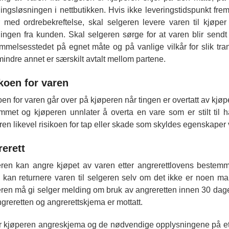
llingsløsningen i nettbutikken. Hvis ikke leveringstidspunkt fre
r med ordrebekreftelse, skal selgeren levere varen til kjøper
llingen fra kunden. Skal selgeren sørge for at varen blir sendt ti
mmelsesstedet på egnet måte og på vanlige vilkår for slik tr
indre annet er særskilt avtalt mellom partene.
koen for varen
oen for varen går over på kjøperen når tingen er overtatt av kjøpe
mmet og kjøperen unnlater å overta en vare som er stilt til h
ren likevel risikoen for tap eller skade som skyldes egenskaper 
erett
ren kan angre kjøpet av varen etter angrerettlovens bestemm
 kan returnere varen til selgeren selv om det ikke er noen ma
ren må gi selger melding om bruk av angreretten innen 30 dager
greretten og angrerettskjema er mottatt.
r kjøperen angreskjema og de nødvendige opplysningene på et 