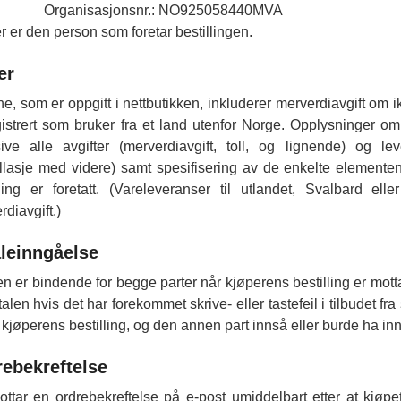
Organisasjonsnr.: NO925058440MVA
r er den person som foretar bestillingen.
er
ne, som er oppgitt i nettbutikken, inkluderer merverdiavgift om i
gistrert som bruker fra et land utenfor Norge. Opplysninger o
sive alle avgifter (merverdiavgift, toll, og lignende) og lev
lasje med videre) samt spesifisering av de enkelte elementene i
lling er foretatt. (Vareleveranser til utlandet, Svalbard e
diavgift.)
leinngåelse
en er bindende for begge parter når kjøperens bestilling er motta
alen hvis det har forekommet skrive- eller tastefeil i tilbudet fr
i kjøperens bestilling, og den annen part innså eller burde ha innse
ebekreftelse
ttar en ordrebekreftelse på e-post umiddelbart etter at kjøpe