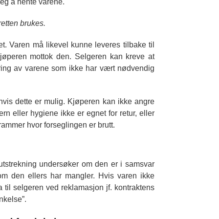
 seg å hente varene.
etten brukes.
. Varen må likevel kunne leveres tilbake til
jøperen mottok den. Selgeren kan kreve at
ering av varene som ikke har vært nødvendig
hvis dette er mulig. Kjøperen kan ikke angre
n eller hygiene ikke er egnet for retur, eller
ammer hvor forseglingen er brutt.
g utstrekning undersøker om den er i samsvar
 om den ellers har mangler. Hvis varen ikke
til selgeren ved reklamasjon jf. kontraktens
nkelse”.