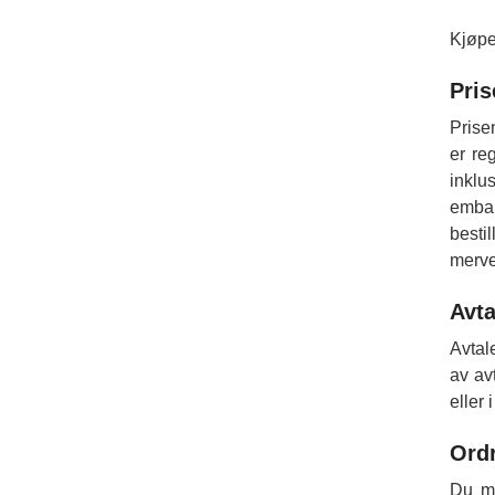
Kjøpe
Pris
Prise
er re
inklu
embal
besti
merver
Avta
Avtal
av avt
eller 
Ordr
Du mo