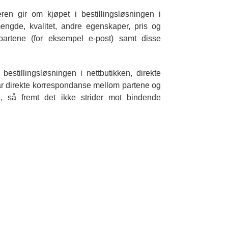
en gir om kjøpet i bestillingsløsningen i
engde, kvalitet, andre egenskaper, pris og
 partene (for eksempel e-post) samt disse
estillingsløsningen i nettbutikken, direkte
år direkte korrespondanse mellom partene og
ne, så fremt det ikke strider mot bindende