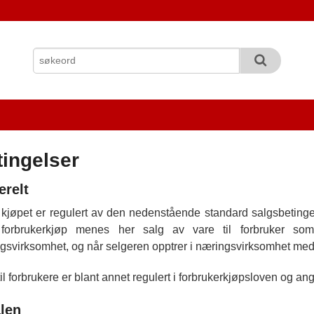
tingelser
relt
 kjøpet er regulert av den nedenstående standard salgsbetingels
forbrukerkjøp menes her salg av vare til forbruker so
gsvirksomhet, og når selgeren opptrer i næringsvirksomhet med s
il forbrukere er blant annet regulert i forbrukerkjøpsloven og ang
len