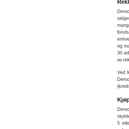
Rekl
Derso
selge
mangl
forut
enhve
og ma
30 ar
av re
Ved f
Derso
(kredi
Kjøp
Derso
skyld
5 ett