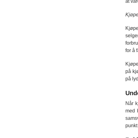
at var
Kjøpe
Kjøpe
selge
forbr
for å
Kjøpe
på kj
på ly
Und
Når k
med b
samsv
punkt