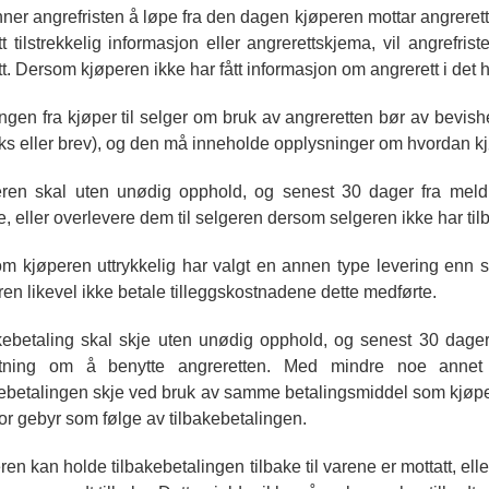
ner angrefristen å løpe fra den dagen kjøperen mottar angrere
tt tilstrekkelig informasjon eller angrerettskjema, vil angrefri
t. Dersom kjøperen ikke har fått informasjon om angrerett i det hel
ngen fra kjøper til selger om bruk av angreretten bør av bevishe
aks eller brev), og den må inneholde opplysninger om hvordan kjø
ren skal uten unødig opphold, og senest 30 dager fra meldin
ke, eller overlevere dem til selgeren dersom selgeren ikke har ti
m kjøperen uttrykkelig har valgt en annen type levering enn s
ren likevel ikke betale tilleggskostnadene dette medførte.
kebetaling skal skje uten unødig opphold, og senest 30 dage
utning om å benytte angreretten. Med mindre noe annet u
kebetalingen skje ved bruk av samme betalingsmiddel som kjøpe
for gebyr som følge av tilbakebetalingen.
ren kan holde tilbakebetalingen tilbake til varene er mottatt, ell