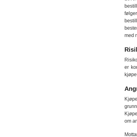
besti
følge
besti
beste
med m
Risi
Risik
er ko
kjøpe
Angr
Kjøpe
grunn
Kjøpe
om an
Motta