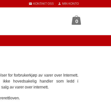
KONTAKT OSS
MIN KONTO
0
er for forbrukerkjøp av varer over Internett.
m ikke hovedsakelig handler som ledd i
alg av varer over internett.
rerettloven.