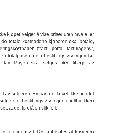
kke kjøper velger å vise priser uten mva eller
m de totale kostnadene kjøperen skal betale,
eringskostnader (frakt, porto, fakturagebyr,
 totalprisen, gis i bestillingsløsningen før
ller Jan Mayen skal selges uten tillegg av
tt av selgeren. En part er likevel ikke bundet
a selgeren i bestillingsløsningen i nettbutikken
tt at det forelå en slik feil.
t er gjennomført. Det anbefales at kjøperen