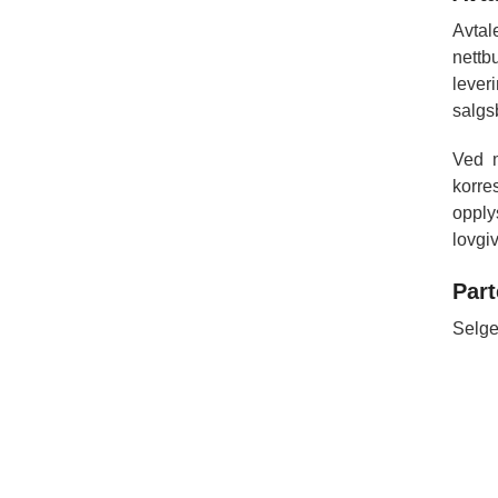
Avtal
nettb
lever
salgs
Ved m
korre
opply
lovgi
Par
Selge