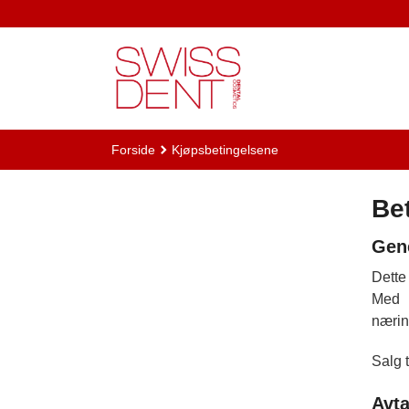
Gå
til
innholdet
Forside
Kjøpsbetingelsene
Be
Gene
Dette
Med 
nærin
Salg t
Avta