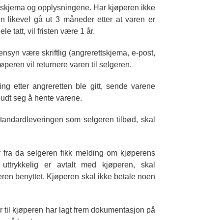
ttskjema og opplysningene. Har kjøperen ikke
sten likevel gå ut 3 måneder etter at varen er
e tatt, vil fristen være 1 år.
nsyn være skriftlig (angrerettskjema, e-post,
peren vil returnere varen til selgeren.
g etter angreretten ble gitt, sende varene
lbudt seg å hente varene.
tandardleveringen som selgeren tilbød, skal
r fra da selgeren fikk melding om kjøperens
ttrykkelig er avtalt med kjøperen, skal
ren benyttet. Kjøperen skal ikke betale noen
er til kjøperen har lagt frem dokumentasjon på