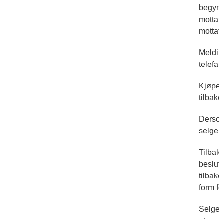
begyn
motta
mottat
Meldi
telef
Kjøpe
tilba
Derso
selge
Tilba
besl
tilba
form 
Selge