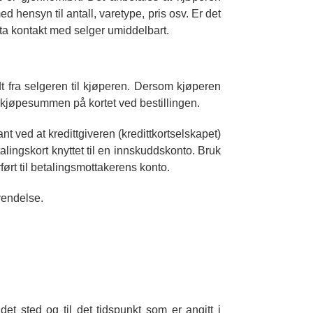
 hensyn til antall, varetype, pris osv. Er det
ta kontakt med selger umiddelbart.
dt fra selgeren til kjøperen. Dersom kjøperen
e kjøpesummen på kortet ved bestillingen.
kant ved at kredittgiveren (kredittkortselskapet)
alingskort knyttet til en innskuddskonto. Bruk
ført til betalingsmottakerens konto.
vendelse.
et sted og til det tidspunkt som er angitt i