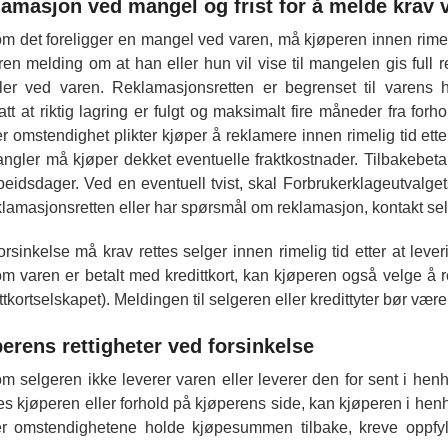
amasjon ved mangel og frist for å melde krav 
m det foreligger en mangel ved varen, må kjøperen innen rimelig
ren melding om at han eller hun vil vise til mangelen gis full r
er ved varen. Reklamasjonsretten er begrenset til varens 
satt at riktig lagring er fulgt og maksimalt fire måneder fra fo
r omstendighet plikter kjøper å reklamere innen rimelig tid ette
ngler må kjøper dekket eventuelle fraktkostnader. Tilbakebeta
beidsdager. Ved en eventuell tvist, skal Forbrukerklageutvalget
klamasjonsretten eller har spørsmål om reklamasjon, kontakt sel
orsinkelse må krav rettes selger innen rimelig tid etter at leve
m varen er betalt med kredittkort, kan kjøperen også velge å re
ttkortselskapet). Meldingen til selgeren eller kredittyter bør være s
erens rettigheter ved forsinkelse
m selgeren ikke leverer varen eller leverer den for sent i henh
es kjøperen eller forhold på kjøperens side, kan kjøperen i henho
er omstendighetene holde kjøpesummen tilbake, kreve oppfyll