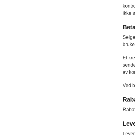
kontr
ikke 
Beta
Selge
bruke
Et kre
sende
av kor
Ved b
Rab
Rabat
Leve
Lever