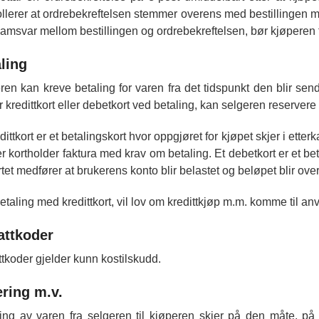
ollerer at ordrebekreftelsen stemmer overens med bestillingen med
samsvar mellom bestillingen og ordrebekreftelsen, bør kjøperen 
ling
ren kan kreve betaling for varen fra det tidspunkt den blir sen
r kredittkort eller debetkort ved betaling, kan selgeren reserver
dittkort er et betalingskort hvor oppgjøret for kjøpet skjer i etter
r kortholder faktura med krav om betaling. Et debetkort er et bet
tet medfører at brukerens konto blir belastet og beløpet blir over
etaling med kredittkort, vil lov om kredittkjøp m.m. komme til an
attkoder
tkoder gjelder kunn kostilskudd.
ring m.v.
ing av varen fra selgeren til kjøperen skjer på den måte, på d