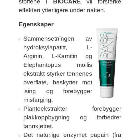
stoffene i
BIOCARE
vil forsterke
effekten ytterligere under natten.
Egenskaper
Sammensetningen av
hydroksylapatitt, L-
Arginin, L-Karnitin og
Elephantopus mollis
ekstrakt styrker tennenes
overflate, beskytter mot
ising og forebygger
misfarging.
Planteekstrakter forebygger
plakkoppbygning og forbedrer
tannkjøttet.
Det naturlige enzymet papain (fra