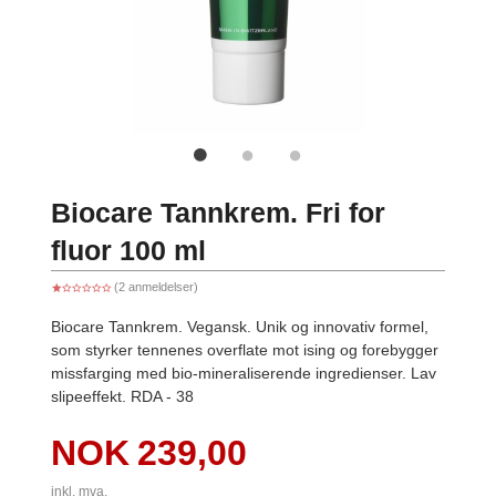
Biocare Tannkrem. Fri for
fluor 100 ml
(2 anmeldelser)
Biocare Tannkrem. Vegansk. Unik og innovativ formel,
som styrker tennenes overflate mot ising og forebygger
missfarging med bio-mineraliserende ingredienser. Lav
slipeeffekt. RDA - 38
Pris
NOK
239,00
inkl. mva.