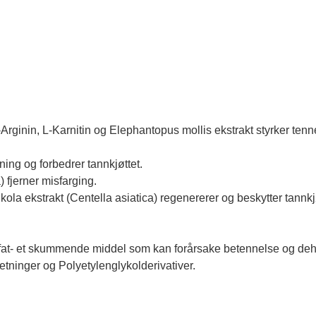
ginin, L-Karnitin og Elephantopus mollis ekstrakt styrker tenne
ing og forbedrer tannkjøttet.
 fjerner misfarging.
ola ekstrakt (Centella asiatica) regenererer og beskytter tannkj
sulfat- et skummende middel som kan forårsake betennelse og de
lsetninger og Polyetylenglykolderivativer.