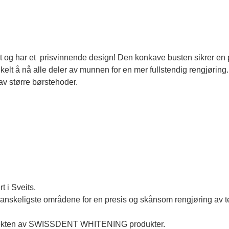
g har et prisvinnende design! Den konkave busten sikrer en pe
nkelt å nå alle deler av munnen for en mer fullstendig rengjørin
 av større børstehoder.
t i Sveits.
 vanskeligste områdene for en presis og skånsom rengjøring av 
 effekten av SWISSDENT WHITENING produkter.