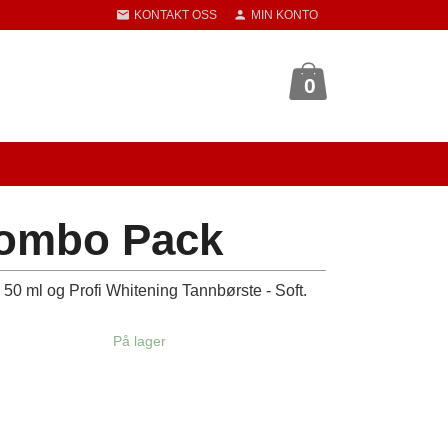
KONTAKT OSS
MIN KONTO
0
Combo Pack
0 ml og Profi Whitening Tannbørste - Soft.
På lager