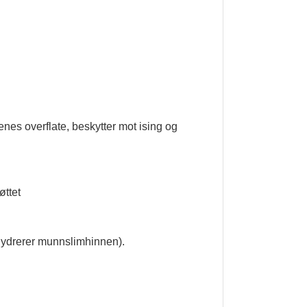
nes overflate, beskytter mot ising og
øttet
hydrerer munnslimhinnen).