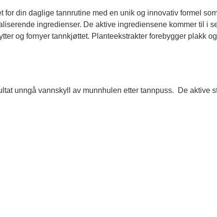
 din daglige tannrutine med en unik og innovativ formel som s
aliserende ingredienser. De aktive ingrediensene kommer til i s
tter og fornyer tannkjøttet. Planteekstrakter forebygger plakk og 
esultat unngå vannskyll av munnhulen etter tannpuss. De aktive s