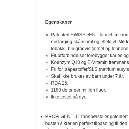
Egenskaper
Patentert SWISSDENT-formel: mikronise
misfarging skånsomt og effektivt. Milde
tobakk blir gradvis fjernet og tennene 
Fluorforbindelser forebygger karies og
Koenzym Q10 og E-Vitamin fremmer su
Fri for såpestoffer/SLS (natriumlaur
Skal ikke brukes av barn under 7 år.
RDA 25.
1180 deler per million fluor.
Ikke testet på dyr.
PROFI GENTLE Tannbørste er patentert o
busten sikrer en perfekt tilpasning til d