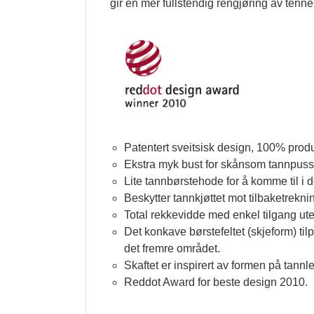
gir en mer fullstendig rengjøring av tenne
Patentert sveitsisk design, 100% produs
Ekstra myk bust for skånsom tannpuss
Lite tannbørstehode for å komme til i
Beskytter tannkjøttet mot tilbaketrekni
Total rekkevidde med enkel tilgang uten
Det konkave børstefeltet (skjeform) til
det fremre området.
Skaftet er inspirert av formen på tann
Reddot Award for beste design 2010.