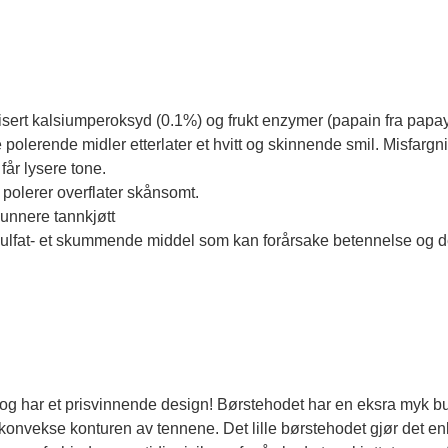
rt kalsiumperoksyd (0.1%) og frukt enzymer (papain fra papaya
 polerende midler etterlater et hvitt og skinnende smil. Misfargni
får lysere tone.
 polerer overflater skånsomt.
nnere tannkjøtt
ylsulfat- et skummende middel som kan forårsake betennelse og
g har et prisvinnende design! Børstehodet har en eksra myk b
en konvekse konturen av tennene. Det lille børstehodet gjør det 