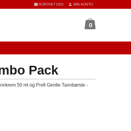
KONTAKT OSS
MIN KONTO
0
ombo Pack
nkrem 50 ml og Profi Gentle Tannbørste -