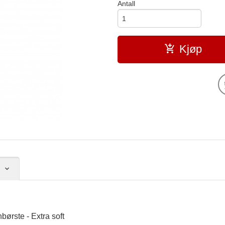
Antall
Kjøp
ørste - Extra soft