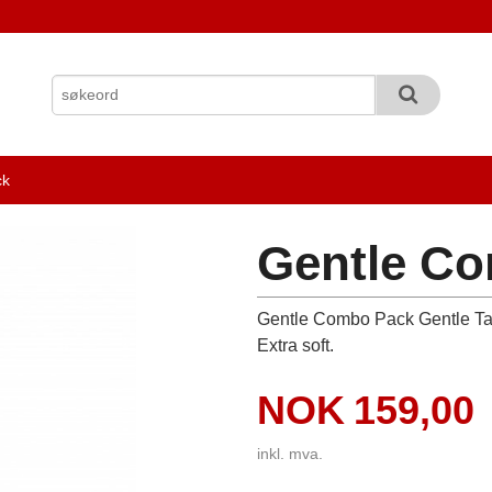
ck
Gentle C
Gentle Combo Pack Gentle Tan
Extra soft.
Pris
NOK
159,00
inkl. mva.