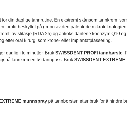
r din daglige tannrutine. En ekstremt skånsom tannkrem som
en forblir beskyttet på grunn av den patenterte mikroteknologien 
remt lav slitasje (RDA 25) og antioksidantene koenzym Q10 og 
og etter oral kirurgi som krone- eller implantatplassering.
er daglig i to minutter. Bruk
SWISSDENT PROFI tannbørste
. 
ay
på tannkremen før tannpuss. Bruk
SWISSDENT EXTREME m
EXTREME munnspray
på tannbørsten etter bruk for å hindre 