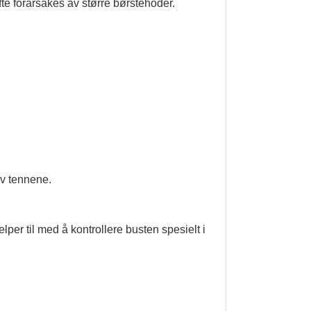
fte forårsakes av større børstehoder.
av tennene.
lper til med å kontrollere busten spesielt i