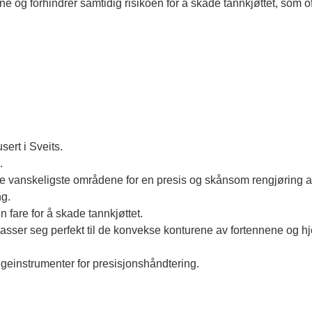
ne og forhindrer samtidig risikoen for å skade tannkjøttet, som o
ert i Sveits.
.
 de vanskeligste områdene for en presis og skånsom rengjøring 
ng.
 fare for å skade tannkjøttet.
passer seg perfekt til de konvekse konturene av fortennene og hje
legeinstrumenter for presisjonshåndtering.