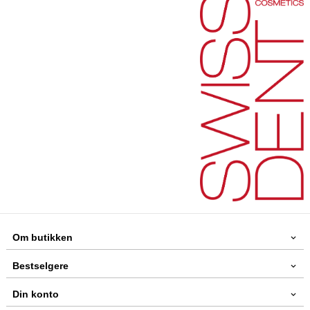
Om butikken
Bestselgere
Din konto