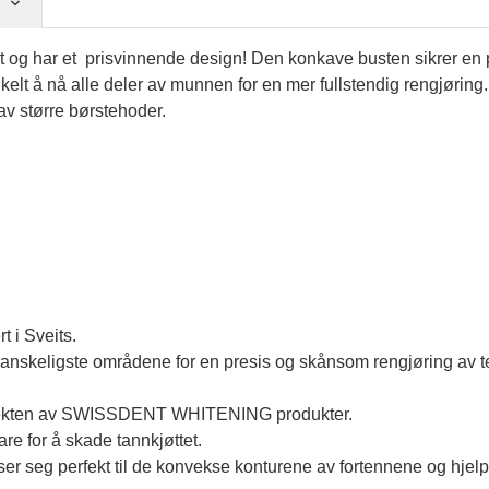
g har et prisvinnende design! Den konkave busten sikrer en pe
nkelt å nå alle deler av munnen for en mer fullstendig rengjørin
 av større børstehoder.
t i Sveits.
 vanskeligste områdene for en presis og skånsom rengjøring av 
 effekten av SWISSDENT WHITENING produkter.
re for å skade tannkjøttet.
ser seg perfekt til de konvekse konturene av fortennene og hjelpe