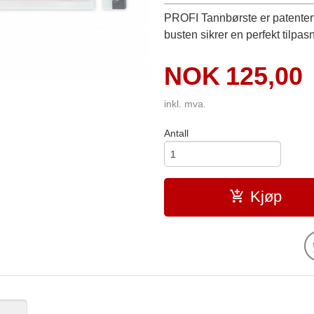
PROFI Tannbørste er patenter
busten sikrer en perfekt tilpa
Pris
NOK
125,00
inkl. mva.
Antall
Kjøp