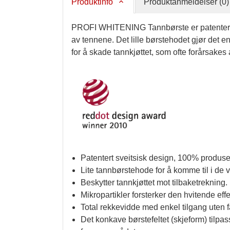
Produktinfo
Produktanmeldelser (0)
PROFI WHITENING Tannbørste er patentert o
av tennene. Det lille børstehodet gjør det e
for å skade tannkjøttet, som ofte forårsakes
Patentert sveitsisk design, 100% produser
Lite tannbørstehode for å komme til i de
Beskytter tannkjøttet mot tilbaketrekning.
Mikropartikler forsterker den hvitende
Total rekkevidde med enkel tilgang uten fa
Det konkave børstefeltet (skjeform) tilpas