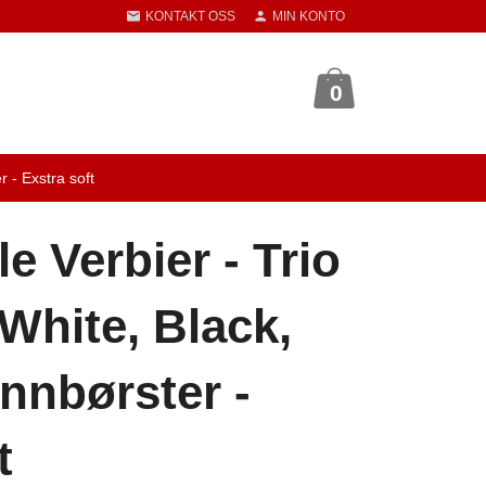
KONTAKT OSS
MIN KONTO
0
 - Exstra soft
le Verbier - Trio
White, Black,
nnbørster -
t