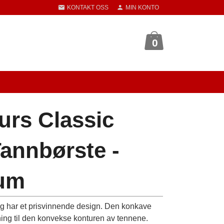
KONTAKT OSS
MIN KONTO
0
urs Classic
annbørste -
ium
 og har et prisvinnende design. Den konkave
sning til den konvekse konturen av tennene.