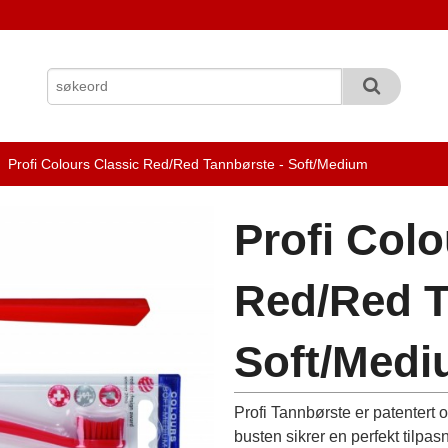
Profi Colours Classic Red/Red Tannbørste - Soft/Medium
Profi Colo
Red/Red T
Soft/Med
Profi Tannbørste er patentert
busten sikrer en perfekt tilpa