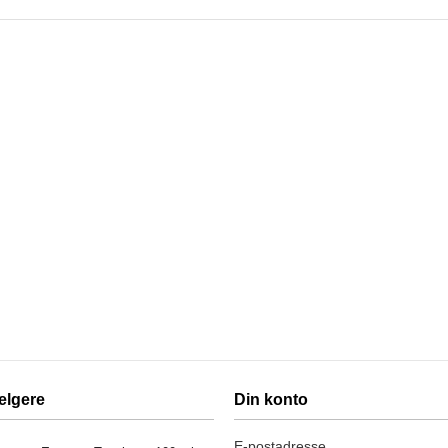
elgere
Din konto
E-postadresse