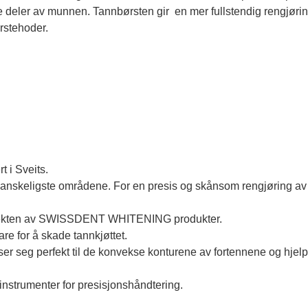
lle deler av munnen. Tannbørsten gir en mer fullstendig rengjørin
ørstehoder.
t i Sveits.
 vanskeligste områdene. For en presis og skånsom rengjøring av
 effekten av SWISSDENT WHITENING produkter.
re for å skade tannkjøttet.
ser seg perfekt til de konvekse konturene av fortennene og hjelpe
einstrumenter for presisjonshåndtering.