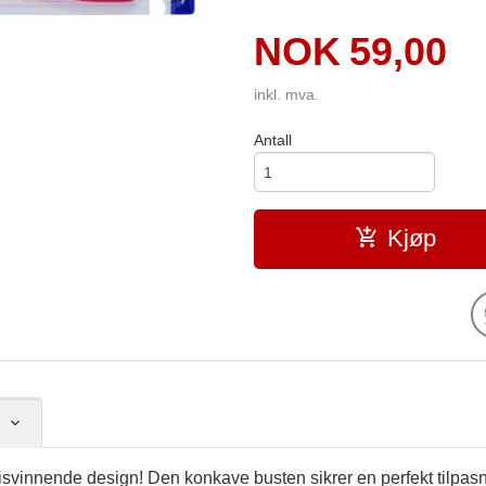
Pris
NOK
59,00
inkl. mva.
Antall
Kjøp
isvinnende design! Den konkave busten sikrer en perfekt tilpas