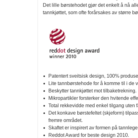
Det lille børstehodet gjør det enkelt å nå a
tannkjøttet, som ofte forårsakes av større b
Patentert sveitsisk design, 100% produser
Lite tannbørstehode for å komme til i de
Beskytter tannkjøttet mot tilbaketrekning.
Mikropartikler forsterker den hvitende
Total rekkevidde med enkel tilgang uten fa
Det konkave børstefeltet (skjeform) tilpas
fremre området.
Skaftet er inspirert av formen på tannleg
Reddot Award for beste design 2010.