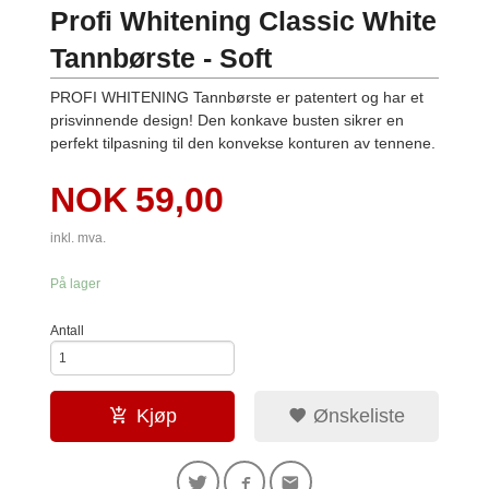
Profi Whitening Classic White
Tannbørste - Soft
PROFI WHITENING Tannbørste er patentert og har et
prisvinnende design! Den konkave busten sikrer en
perfekt tilpasning til den konvekse konturen av tennene.
Pris
NOK
59,00
inkl. mva.
På lager
Antall
Kjøp
Ønskeliste