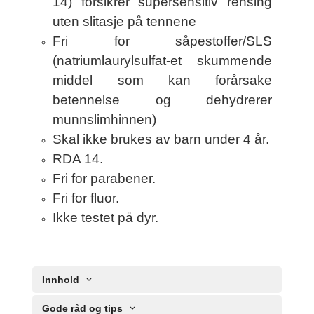
14) forsikrer supersensitiv rensing
uten slitasje på tennene
Fri for såpestoffer/SLS
(natriumlaurylsulfat-et skummende
middel som kan forårsake
betennelse og dehydrerer
munnslimhinnen)
Skal ikke brukes av barn under 4 år.
RDA 14.
Fri for parabener.
Fri for fluor.
Ikke testet på dyr.
Innhold
Gode råd og tips