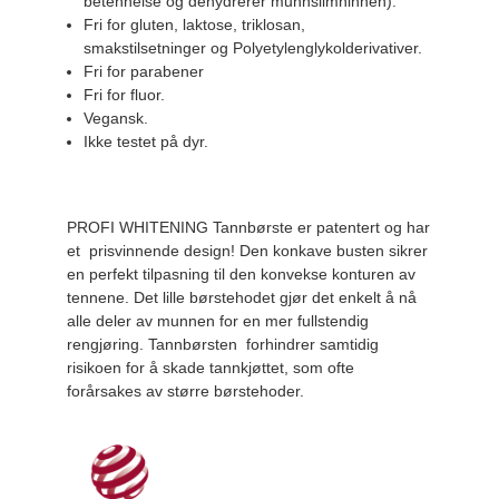
betennelse og dehydrerer munnslimhinnen).
Fri for gluten, laktose, triklosan,
smakstilsetninger og Polyetylenglykolderivativer.
Fri for parabener
Fri for fluor.
Vegansk.
Ikke testet på dyr.
PROFI WHITENING Tannbørste er patentert og har
et prisvinnende design! Den konkave busten sikrer
en perfekt tilpasning til den konvekse konturen av
tennene. Det lille børstehodet gjør det enkelt å nå
alle deler av munnen for en mer fullstendig
rengjøring. Tannbørsten forhindrer samtidig
risikoen for å skade tannkjøttet, som ofte
forårsakes av større børstehoder.