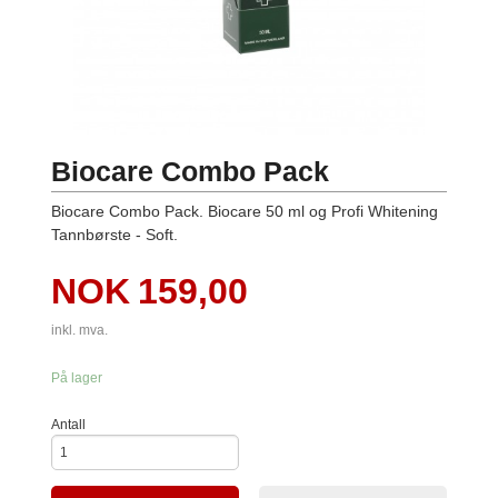
Biocare Combo Pack
Biocare Combo Pack. Biocare 50 ml og Profi Whitening
Tannbørste - Soft.
Pris
NOK
159,00
inkl. mva.
På lager
Antall