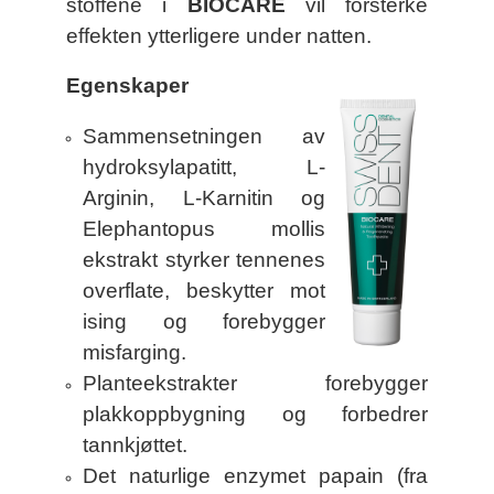
stoffene i
BIOCARE
vil forsterke
effekten ytterligere under natten.
Egenskaper
Sammensetningen av
hydroksylapatitt, L-
Arginin, L-Karnitin og
Elephantopus mollis
ekstrakt styrker tennenes
overflate, beskytter mot
ising og forebygger
misfarging.
Planteekstrakter forebygger
plakkoppbygning og forbedrer
tannkjøttet.
Det naturlige enzymet papain (fra