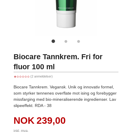
Biocare Tannkrem. Fri for
fluor 100 ml
(2 anmeldelser)
Biocare Tannkrem. Vegansk. Unik og innovativ formel,
som styrker tennenes overflate mot ising og forebygger
missfarging med bio-mineraliserende ingredienser. Lav
slipeeffekt. RDA - 38
Pris
NOK
239,00
inkl. mva.