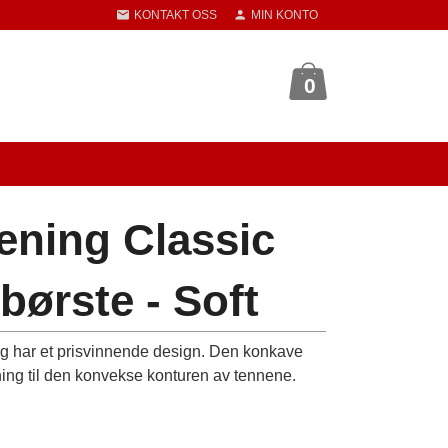
KONTAKT OSS
MIN KONTO
0
ening Classic
børste - Soft
 og har et prisvinnende design. Den konkave
sning til den konvekse konturen av tennene.