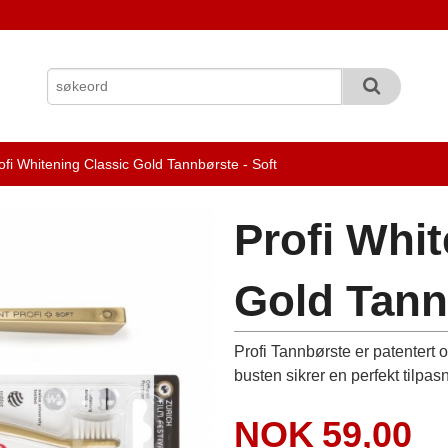
fi Whitening Classic Gold Tannbørste - Soft
Profi Whit
Gold Tann
Profi Tannbørste er patentert
busten sikrer en perfekt tilpa
Pris
NOK
59,00