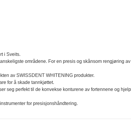
t i Sveits.
 vanskeligste områdene. For en presis og skånsom rengjøring av
 effekten av SWISSDENT WHITENING produkter.
re for å skade tannkjøttet.
ser seg perfekt til de konvekse konturene av fortennene og hjelpe
einstrumenter for presisjonshåndtering.