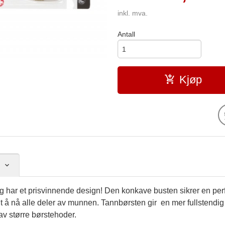
inkl. mva.
Antall
Kjøp
 har et prisvinnende design! Den konkave busten sikrer en perfe
lt å nå alle deler av munnen. Tannbørsten gir en mer fullstendig
 av større børstehoder.