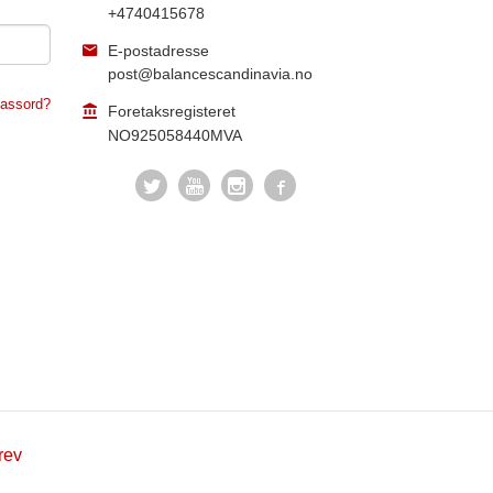
+4740415678
E-postadresse
post@balancescandinavia.no
assord?
Foretaksregisteret
NO925058440MVA
rev