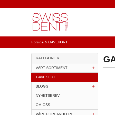
Gå
til
innholdet
Forside
GAVEKORT
G
KATEGORIER
VÅRT SORTIMENT
GAVEKORT
BLOGG
NYHETSBREV
OM OSS
VÅRE FORHANDLERE