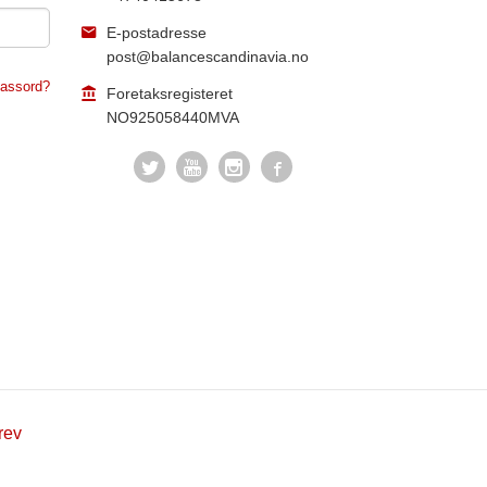
E-postadresse
post@balancescandinavia.no
assord?
Foretaksregisteret
NO925058440MVA
rev